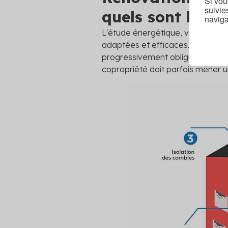
Si vou
suivie
quels sont les t
naviga
L'étude énergétique, vivement co
adaptées et efficaces. À noter 
progressivement obligatoire, depui
copropriété doit parfois mener 