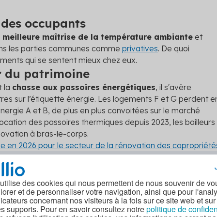
t des occupants
e
meilleure maîtrise de la température ambiante
et
 dans les parties communes comme
privatives
. De quoi
ements qui se sentent mieux chez eux.
r du patrimoine
t la
chasse aux passoires énergétiques
, il s'avère
tres sur l’étiquette énergie. Les logements F et G perdent e
nergie A et B, de plus en plus convoitées sur le marché
 location des passoires thermiques depuis 2023, les bailleurs
novation à bras-le-corps.
e en 2026 pour le secteur de la rénovation des copropriété
énovant
 utilise des cookies qui nous permettent de nous souvenir de vo
iorer et de personnaliser votre navigation, ainsi que pour l'anal
dicateurs concernant nos visiteurs à la fois sur ce site web et sur
es supports. Pour en savoir consultez notre
politique de confiden
gétique en copropriété :