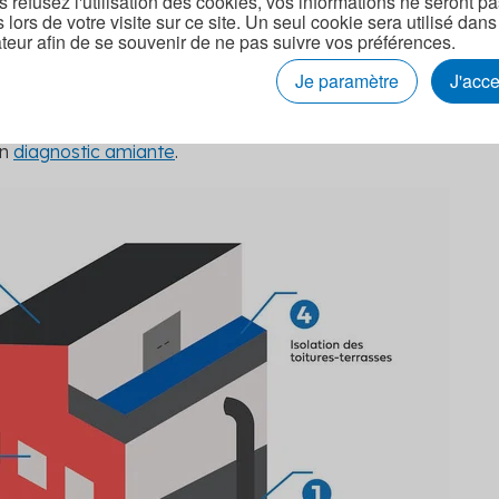
s refusez l'utilisation des cookies, vos informations ne seront p
s lors de votre visite sur ce site. Un seul cookie sera utilisé dans
ravaux prioritaires ?
teur afin de se souvenir de ne pas suivre vos préférences.
nseillée en amont, permet de définir les actions les plus
Je paramètre
J'acc
également qu'un
plan pluriannuel de travaux
devient
s l'adoption de la loi Climat et résilience. Enfin, la
un
diagnostic amiante
.