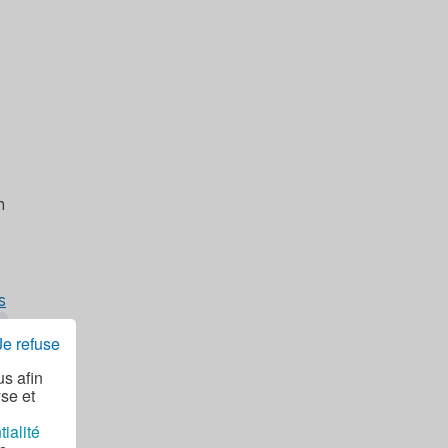
n
s
Je refuse
us afin
yse et
tialité