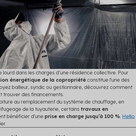
riétés en conformité
et évitez l’interdiction de lo
rgétique
Diagnostic technique gl
tre audit et définissez les
Assurez la pérennité de votr
scénarios de travaux
avec un diagnostic complet
 les solutions
lourd dans les charges d’une résidence collective. Pour
tion énergétique de la copropriété
constitue l'une des
s soyez bailleur, syndic ou gestionnaire, découvrez comment
et trouver des financements.
a toiture au remplacement du système de chauffage, en
rifugeage de la tuyauterie, certains
travaux en
t bénéficier d'une
prise en charge jusqu’à 100 %
.
Hellio
er.