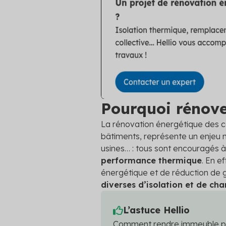
Pourquoi rénove
La rénovation énergétique des c
bâtiments, représente un enjeu
usines… : tous sont encouragés 
performance thermique
. En e
énergétique et de réduction de g
diverses d’isolation et de c
L’astuce Hellio
Comment rendre immeuble pl