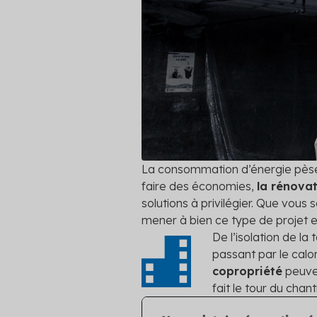
vos coprop
Travaux
Financement
Audit éne
Réalisez vo
Plateformes
meilleurs 
Fourniture d'énergie
Voir toutes
La consommation d’énergie pèse 
faire des économies,
la rénova
solutions à privilégier. Que vou
mener à bien ce type de projet 
De l’isolation de l
passant par le calo
copropriété
peuven
fait le tour du chanti