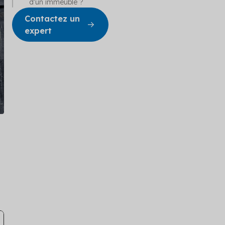
cation
d'un immeuble ?
Contactez un
obal
expert
e copropriété
 et adapté