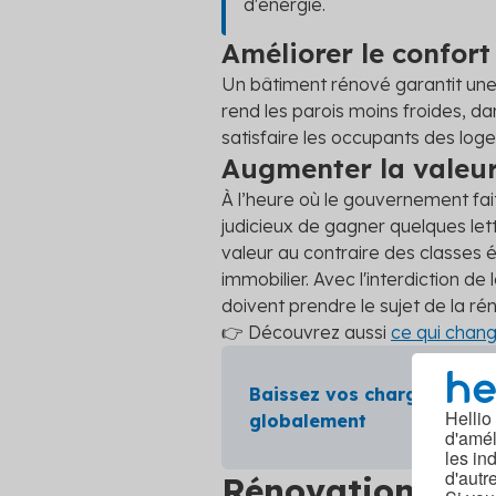
d'énergie.
Améliorer le confor
Un bâtiment rénové garantit un
rend les parois moins froides,
satisfaire les occupants des log
Augmenter la valeu
À l’heure où le gouvernement fai
judicieux de gagner quelques let
valeur au contraire des classes é
immobilier. Avec l'interdiction de
doivent prendre le sujet de la ré
👉 Découvrez aussi
ce qui chang
Baissez vos charges en r
Hellio
globalement
d'amél
les in
d'autr
Rénovation éner