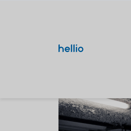
Rénovation énergétique
Guide des trava
en copropriété
Matthieu
Mis à jour le 4 fé
Voir toutes nos solutions
Nos thématiques
Solutions diagnos
Recherches populaires
DPE/PPT
Études
DPE
PPPT
AMO
Rénovation énergétique
CEE
Le DPE et 