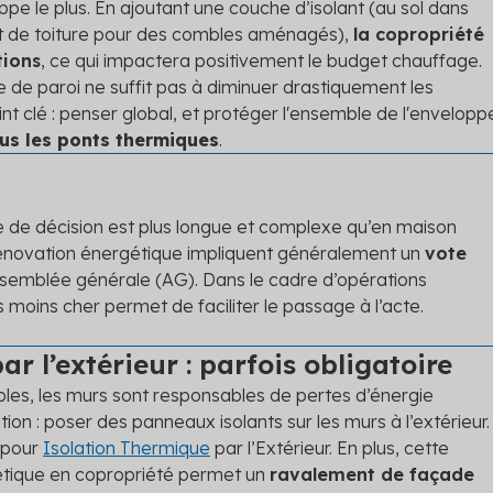
appe le plus. En ajoutant une couche d’isolant (au sol dans
 de toiture pour des combles aménagés),
la copropriété
tions
, ce qui impactera positivement le budget chauffage.
ype de paroi ne suffit pas à diminuer drastiquement les
t clé : penser global, et protéger l'ensemble de l'envelopp
us les ponts thermiques
.
e de décision est plus longue et complexe qu’en maison
 rénovation énergétique impliquent généralement un
vote
semblée générale (AG). Dans le cadre d’opérations
is moins cher permet de faciliter le passage à l’acte.
r l’extérieur : parfois obligatoire
bles, les murs sont responsables de pertes d’énergie
tion : poser des panneaux isolants sur les murs à l’extérieur.
» pour
Isolation Thermique
par l’Extérieur. En plus, cette
étique en copropriété permet un
ravalement de façade