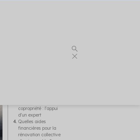
Sommaire
Pourquoi rénover une
e
copropriété ?
Rénovation énergétique
en copropriété : quels
sont les travaux
prioritaires ?
La rénovation de
copropriété : l'appui
d'un expert
Quelles aides
financières pour la
re thermique
rénovation collective