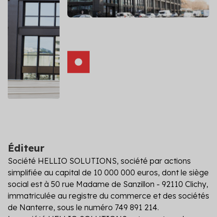
DPE/PPT
Contact
Le DPE et PPT sont obligatoires : mettez vos
copropriétés en conformité
Amélioration DPE
Quittez le statut de passoire thermique et évitez
l’interdiction de location
Audit énergétique
Réalisez votre audit et définissez les meilleurs
scénarios de travaux
Diagnostic technique global
Assurez la pérennité de votre copropriété avec un
Éditeur
diagnostic complet et adapté
Société HELLIO SOLUTIONS, société par actions
simplifiée au capital de 10 000 000 euros, dont le siège
Voir toutes les solutions
social est à 50 rue Madame de Sanzillon - 92110 Clichy,
immatriculée au registre du commerce et des sociétés
Voir toutes nos solutions
de Nanterre, sous le numéro 749 891 214.