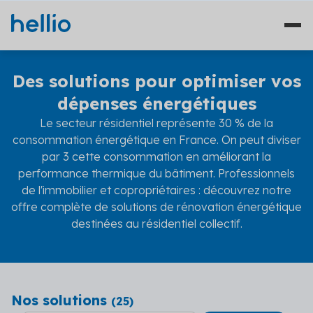
Des solutions pour optimiser vos
dépenses énergétiques
Le secteur résidentiel représente 30 % de la
Nos solutions
consommation énergétique en France. On peut diviser
par 3 cette consommation en améliorant la
Études
Qui sommes-nous ?
performance thermique du bâtiment. Professionnels
de l'immobilier et copropriétaires : découvrez notre
Travaux
Témoignages
offre complète de solutions de rénovation énergétique
Financement
destinées au résidentiel collectif.
Ressources
Plateformes
Fourniture d'énergie
Blog
Solutions diagnostics (4)
Nos solutions
(
25
)