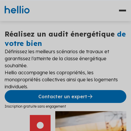
Réalisez un audit énergétique
de
votre bien
Définissez les meilleurs scénarios de travaux et
Nos solutions
garantissez l’atteinte de la classe énergétique
souhaitée.
Études
Qui sommes-nous ?
Hellio accompagne les copropriétés, les
monopropriétés collectives ainsi que les logements
Travaux
Témoignages
individuels.
Financement
Contacter un expert
Ressources
Plateformes
Inscription gratuite sans engagement
Fourniture d'énergie
Blog
Solutions diagnostics (4)