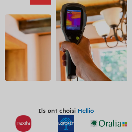
DPE/PPT
Contact
Le DPE et PPT sont obligatoires : mettez vos
copropriétés en conformité
Amélioration DPE
Quittez le statut de passoire thermique et évitez
l’interdiction de location
Audit énergétique
Réalisez votre audit et définissez les meilleurs
scénarios de travaux
Diagnostic technique global
Assurez la pérennité de votre copropriété avec un
diagnostic complet et adapté
Voir toutes les solutions
Ils ont choisi
Hellio
Voir toutes nos solutions