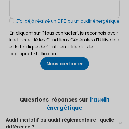
J'ai déjà réalisé un DPE ou un audit énergétique
En cliquant sur 'Nous contacter', je reconnais avoir
lu et accepté les Conditions Générales d'Utilisation
et la Politique de Confidentialité du site
copropriete.hellio.com
Questions-réponses sur
l'audit
énergétique
L'audit incitatif est nécessaire pour obtenir les
aides
Audit incitatif ou audit réglementaire : quelle
à la rénovation énergétique
, comme
différence ?