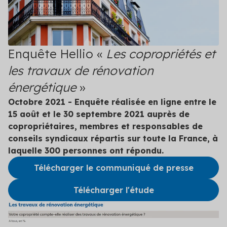
DPE/PPT
Contact
Le DPE et PPT sont obligatoires : mettez vos
copropriétés en conformité
Amélioration DPE
Enquête Hellio «
Les copropriétés et
Quittez le statut de passoire thermique et évitez
les travaux de rénovation
l’interdiction de location
énergétique
»
Audit énergétique
Octobre 2021 - Enquête réalisée en ligne entre le
Réalisez votre audit et définissez les meilleurs
15 août et le 30 septembre 2021 auprès de
scénarios de travaux
copropriétaires, membres et responsables de
conseils syndicaux répartis sur toute la France, à
Diagnostic technique global
laquelle 300 personnes ont répondu.
Assurez la pérennité de votre copropriété avec un
diagnostic complet et adapté
Télécharger le communiqué de presse
Voir toutes les solutions
Télécharger l'étude
Voir toutes nos solutions