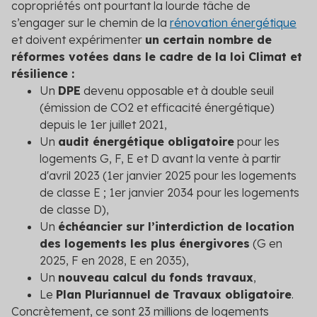
copropriétés ont pourtant la lourde tâche de
s’engager sur le chemin de la
rénovation énergétique
et doivent expérimenter
un certain nombre de
réformes votées dans le cadre de la loi Climat et
résilience :
Un
DPE
devenu opposable et à double seuil
(émission de CO
2
et efficacité énergétique)
depuis le 1
er
juillet 2021,
Un
audit énergétique obligatoire
pour les
logements G, F, E et D avant la vente à partir
d'avril 2023 (1
er
janvier 2025 pour les logements
de classe E ; 1
er
janvier 2034 pour les logements
de classe D),
Un
échéancier sur l’interdiction de location
des logements les plus énergivores
(G en
2025, F en 2028, E en 2035),
Un
nouveau calcul du fonds travaux
,
Le
Plan Pluriannuel de Travaux obligatoire
.
Concrètement, ce sont 23 millions de logements