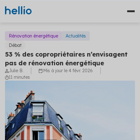
Rénovation énergétique
Actualités
Débat
53 % des copropriétaires n’envisagent
Nos solutions
pas de rénovation énergétique
Julie B.
Mis à jour le 4 févr. 2026
Études
Qui sommes-nous ?
11 minutes
Travaux
Témoignages
Financement
Ressources
Plateformes
Fourniture d'énergie
Blog
Solutions diagnostics (4)