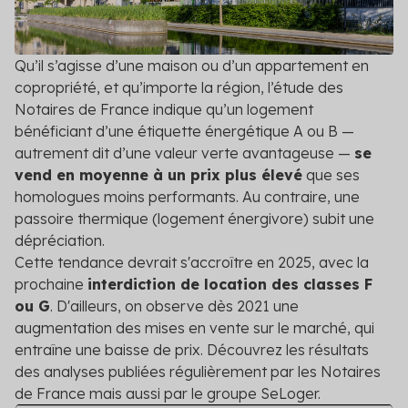
DPE/PPT
Contact
Le DPE et PPT sont obligatoires : mettez vos
copropriétés en conformité
Qu’il s’agisse d’une maison ou d’un appartement en
copropriété, et qu’importe la région, l’étude des
Amélioration DPE
Quittez le statut de passoire thermique et évitez
Notaires de France indique qu’un logement
l’interdiction de location
bénéficiant d’une étiquette énergétique A ou B —
autrement dit d’une valeur verte avantageuse —
se
Audit énergétique
vend en moyenne à un prix plus élevé
que ses
Réalisez votre audit et définissez les meilleurs
homologues moins performants. Au contraire, une
scénarios de travaux
passoire thermique (logement énergivore) subit une
dépréciation.
Diagnostic technique global
Cette tendance devrait s'accroître en 2025, avec la
Assurez la pérennité de votre copropriété avec un
prochaine
interdiction de location des classes F
diagnostic complet et adapté
ou G
. D'ailleurs, on observe dès 2021 une
augmentation des mises en vente sur le marché, qui
Voir toutes les solutions
entraîne une baisse de prix. Découvrez les résultats
Voir toutes nos solutions
des analyses publiées régulièrement par les Notaires
de France mais aussi par le groupe SeLoger.