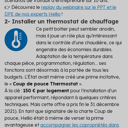
scénarios de travaux à entreprendre sur 10 ans.
👉 Découvrez le
replay du webinaire sur le PPT et le
DPE de nos experts Hellio
!
2- Installer un thermostat de chauffage
Ce petit boîtier peut sembler anodin,
mais il joue un rôle plus qu’intéressant
dans le contrôle d’une chaudière, ce qui
engendre des économies durables.
Adaptation de la température dans
chaque pièce, programmation, régulation… ses
fonctions sont désormais à la portée de tous les
budgets. L’État avait même créé une prime incitative,
le «
Coup de pouce Thermostat
».
À la clé :
150 € par logement
pour l’installation d’un
appareil performant, répondant à quelques critères
techniques. Mais cette offre a pris fin le 31 décembre
2021). En tant que signataire de la charte Coup de
pouce, Hellio était à même de verser la prime
avantageuse et
accompagner les copropriétés dans