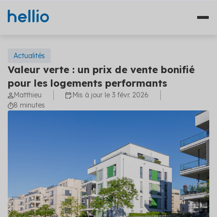
Actualités
Valeur verte : un prix de vente bonifié
pour les logements performants
Nos solutions
Matthieu
Mis à jour le 3 févr. 2026
8 minutes
Études
Qui sommes-nous ?
Travaux
Témoignages
Financement
Ressources
Plateformes
Fourniture d'énergie
Blog
Solutions diagnostics (4)