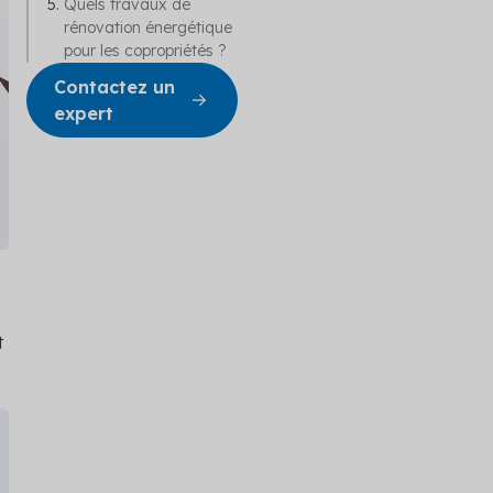
cation
Quels travaux de
rénovation énergétique
pour les copropriétés ?
obal
e copropriété
Contactez un
 et adapté
expert
t