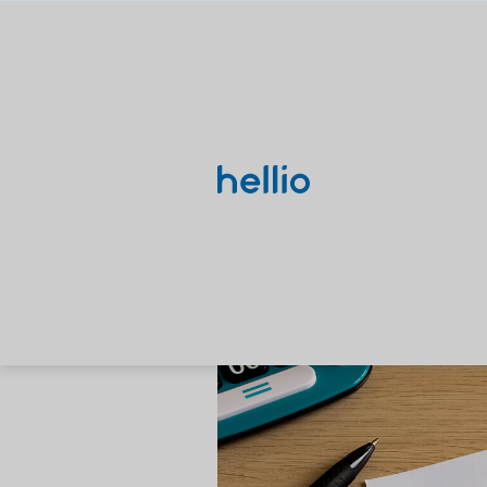
Actualités
Décence énergét
et loi
Julie Boero
Mis à jour le 5 
Voir toutes nos solutions
Nos thématiques
Solutions diagnos
Recherches populaires
DPE/PPT
Études
DPE
PPPT
AMO
Rénovation énergétique
CEE
Le DPE et 