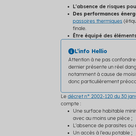
L'absence de risques pou
Des performances énerg
passoires thermiques
(étiq
finale.
Être équipé des éléments
L’info Hellio
Attention à ne pas confondre
dernier présente un réel dang
notamment à cause de moisissu
donc particulièrement préoc
Le
décret n° 2002-120 du 30 jan
compte :
Une surface habitable min
avec au moins une pièce ;
L'absence de parasites ou d
Un accès à l’eau potable ;