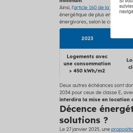
Si vou
minimum
.
suivie
Ainsi, l’
article 160 de la loi « clima
naviga
énergétique de plus en plus stric
énergivores, selon le calendrier s
2023
Logements avec
Lo
une consommation
c
> 450 kWh/m
2
Deux autres échéances sont donc
2034 pour ceux de classe E, avec 
interdira la mise en location
Décence énergét
solutions ?
Le 27 janvier 2025, une
propositi