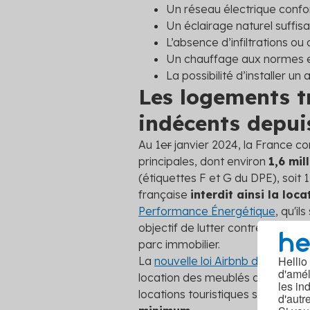
Un réseau électrique confor
Un éclairage naturel suffisa
L’absence d’infiltrations o
Un chauffage aux normes et
La possibilité d’installer un
Les logements t
indécents depui
Au 1
er
janvier 2024, la France co
principales, dont environ
1,6 mi
(étiquettes F et G du DPE), soit 1
française
interdit ainsi la lo
Performance Énergétique
, qu'i
objectif de lutter contre les pas
parc immobilier.
Hellio
La
nouvelle loi Airbnb du 19 no
d'amél
location des meublés de tourisme
les in
locations touristiques situées en
d'autr