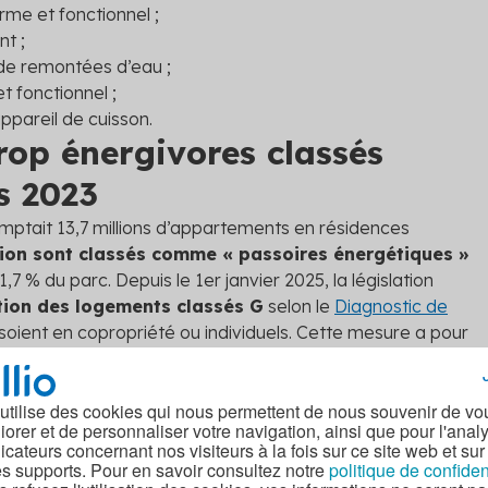
me et fonctionnel ;
nt ;
u de remontées d’eau ;
 fonctionnel ;
 appareil de cuisson.
rop énergivores classés
s 2023
mptait 13,7 millions d’appartements en résidences
llion sont classés comme « passoires énergétiques »
1,7 % du parc. Depuis le 1
er
janvier 2025, la législation
cation des logements classés G
selon le
Diagnostic de
ls soient en copropriété ou individuels. Cette mesure a pour
soires thermiques et d'améliorer l'efficacité énergétique du
 utilise des cookies qui nous permettent de nous souvenir de vo
vembre 2024
instaure également l'interdiction progressive de
iorer et de personnaliser votre navigation, ainsi que pour l'anal
 énergivores. Depuis le 1
er
janvier 2025, les nouvelles
dicateurs concernant nos visiteurs à la fois sur ce site web et sur
 zones tendues doivent elles aussi obtenir un
DPE classé F
es supports. Pour en savoir consultez notre
politique de confiden