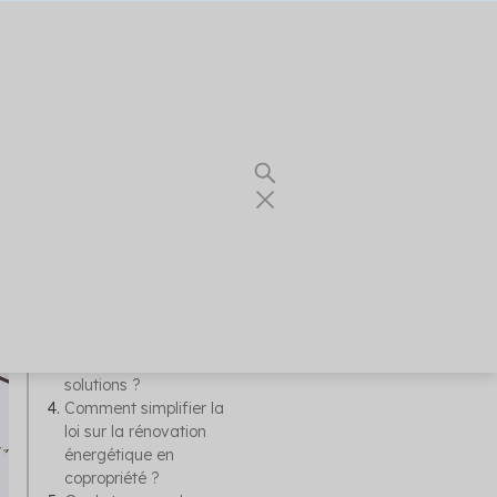
Sommaire
C’est quoi un logement
indécent ?
Les logements trop
énergivores classés
indécents depuis 2023
Décence énergétique
en copropriété : quelles
solutions ?
Comment simplifier la
loi sur la rénovation
énergétique en
re thermique
copropriété ?