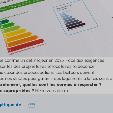
riétés en conformité
et évitez l’interdiction de lo
rgétique
Diagnostic technique gl
tre audit et définissez les
Assurez la pérennité de votr
scénarios de travaux
avec un diagnostic complet
 les solutions
ose comme un défi majeur en 2025. Face aux exigences
santes des propriétaires et locataires, la décence
au cœur des préoccupations. Les bailleurs doivent
mes strictes pour garantir des logements à la fois sains e
rètement, quelles sont les normes à respecter ?
ux copropriétés ?
Hellio vous éclaire.
gétique de