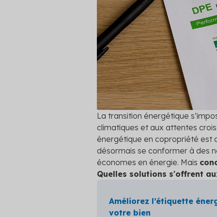
vos coprop
Travaux
Financement
Audit éne
Réalisez vo
Plateformes
meilleurs 
Fourniture d'énergie
Voir toutes
La transition énergétique s’imp
climatiques et aux attentes crois
énergétique en copropriété est 
désormais se conformer à des nor
économes en énergie. Mais
conc
Quelles solutions s'offrent a
Améliorez l’étiquette éner
votre bien