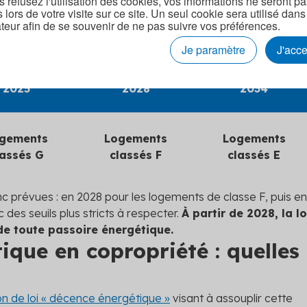
s refusez l'utilisation des cookies, vos informations ne seront p
s lors de votre visite sur ce site. Un seul cookie sera utilisé dans
t et résilience »
impose des exigences de performance
teur afin de se souvenir de ne pas suivre vos préférences.
tes en interdisant la location des logements les plus
Je paramètre
J'acc
uivant :
2025
2028
2034
gements
Logements
Logements
lassés G
classés F
classés E
 prévues : en 2028 pour les logements de classe F, puis en
des seuils plus stricts à respecter.
À partir de 2028, la lo
 de toute passoire énergétique.
ique en copropriété : quelles
on de loi « décence énergétique »
visant à assouplir cette