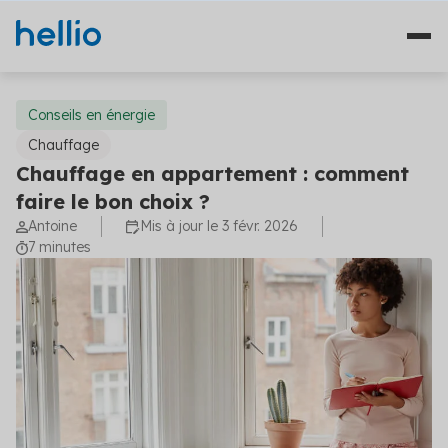
Conseils en énergie
Chauffage
Chauffage en appartement : comment
Nos solutions
faire le bon choix ?
Antoine
Mis à jour le 3 févr. 2026
Études
Qui sommes-nous ?
7 minutes
Travaux
Témoignages
Financement
Ressources
Plateformes
Fourniture d'énergie
Blog
Solutions diagnostics (4)