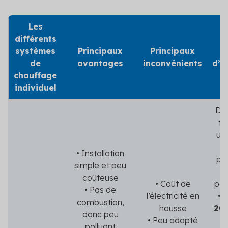
Les
différents
systèmes
Principaux
Principaux
de
avantages
inconvénients
d’i
chauffage
individuel
Dép
te
uti
• Installation
pe
simple et peu
à
coûteuse
• Coût de
per
• Pas de
l’électricité en
• 
combustion,
hausse
200
donc peu
• Peu adapté
r
polluant