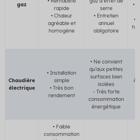
• Rentabilité
gaz à effet de
gaz
• 
rapide
serre
• Chaleur
• Entretien
• 
agréable et
annuel
hau
homogène
obligatoire
• Ne convient
qu’aux petites
• Installation
surfaces bien
Chaudière
simple
À 
isolées
électrique
• Très bon
- Très forte
rendement
consommation
énergétique
• Faible
consommation