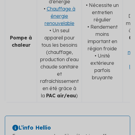
d’énergie
• Nécessite un
•
Chauffage à
entretien
énergie
De
régulier
renouvelable
mill
• Rendement
• Un seul
à 
moins
Pompe à
appareil pour
00
important en
chaleur
tous les besoins
l
région froide
(chauffage,
ma
• Unité
production d’eau
extérieure
chaude sanitaire
l’
parfois
et
bruyante
rafraîchissement
en été grâce à
la
PAC air/eau
)
L’info Hellio