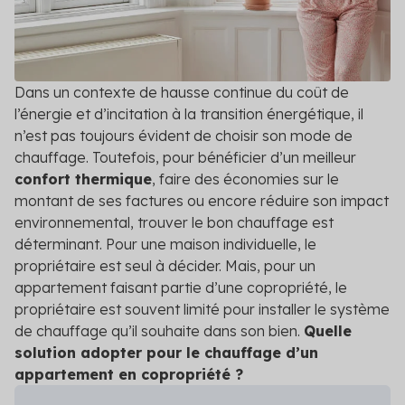
DPE/PPT
Contact
Le DPE et PPT sont obligatoires : mettez vos
copropriétés en conformité
Amélioration DPE
Dans un contexte de hausse continue du coût de
Quittez le statut de passoire thermique et évitez
l’énergie et d’incitation à la transition énergétique, il
l’interdiction de location
n’est pas toujours évident de choisir son mode de
chauffage. Toutefois, pour bénéficier d’un meilleur
Audit énergétique
confort thermique
, faire des économies sur le
Réalisez votre audit et définissez les meilleurs
montant de ses factures ou encore réduire son impact
scénarios de travaux
environnemental, trouver le bon chauffage est
déterminant. Pour une maison individuelle, le
Diagnostic technique global
propriétaire est seul à décider. Mais, pour un
Assurez la pérennité de votre copropriété avec un
appartement faisant partie d’une copropriété, le
diagnostic complet et adapté
propriétaire est souvent limité pour installer le système
Voir toutes les solutions
de chauffage qu’il souhaite dans son bien.
Quelle
solution adopter pour le chauffage d’un
Voir toutes nos solutions
appartement en copropriété ?