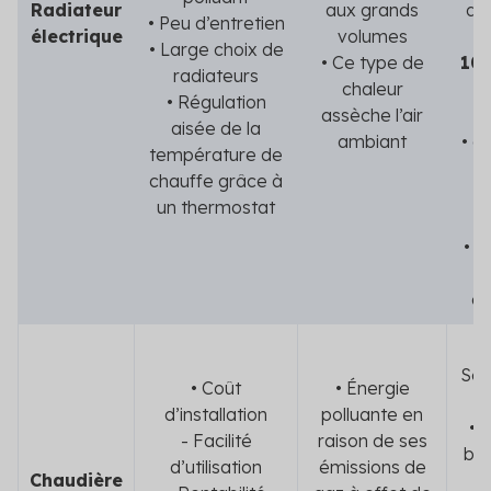
Radiateur
aux grands
do
• Peu d’entretien
électrique
volumes
•
• Large choix de
• Ce type de
100
radiateurs
chaleur
ra
• Régulation
assèche l’air
aisée de la
ambiant
• d
température de
€
chauffe grâce à
un thermostat
r
• 
€
co
Sel
• Coût
• Énergie
d’installation
polluante en
• 
- Facilité
raison de ses
bas
d’utilisation
émissions de
Chaudière