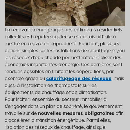
DPE/PPT
Contact
Le DPE et PPT sont obligatoires : mettez vos
copropriétés en conformité
Amélioration DPE
La rénovation énergétique des bâtiments résidentiels
Quittez le statut de passoire thermique et évitez
collectifs est réputée coûteuse et parfois difficile à
l’interdiction de location
mettre en œuvre en copropriété. Pourtant, plusieurs
actions simples sur les installations de chauffage et/ou
Audit énergétique
les réseaux d’eau chaude permettent de réaliser des
Réalisez votre audit et définissez les meilleurs
économies importantes d’énergie. Ces dernières sont
scénarios de travaux
rendues possibles en limitant les déperditions, par
exemple grâce au
calorifugeage des réseaux
, mais
Diagnostic technique global
aussi à l’installation de thermostats sur les
Assurez la pérennité de votre copropriété avec un
équipements de chauffage et de climatisation.
diagnostic complet et adapté
Pour inciter l’ensemble du secteur immobilier à
Voir toutes les solutions
s'engager dans un plan de sobriété, le gouvernement
travaille sur de
nouvelles mesures obligatoires
afin
Voir toutes nos solutions
d’accélérer la transition énergétique. Parmi elles,
l'isolation des réseaux de chauffage, ainsi que