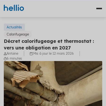
Actualités
Calorifugeage
Décret calorifugeage et thermostat :
Nos solutions
vers une obligation en 2027
Antoine
Mis à jour le 12 mars 2026
Études
Qui sommes-nous ?
6 minutes
Travaux
Témoignages
Financement
Ressources
Plateformes
Fourniture d'énergie
Blog
Solutions diagnostics (4)