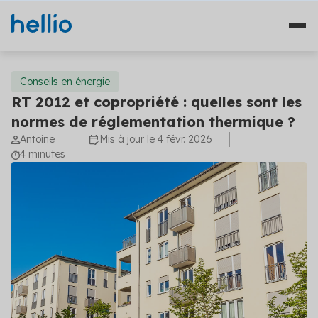
Conseils en énergie
RT 2012 et copropriété : quelles sont les
normes de réglementation thermique ?
Nos solutions
Antoine
Mis à jour le 4 févr. 2026
4 minutes
Études
Qui sommes-nous ?
Travaux
Témoignages
Financement
Ressources
Plateformes
Fourniture d'énergie
Blog
Solutions diagnostics (4)