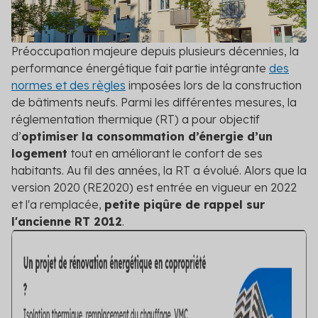
DPE/PPT
Contact
Le DPE et PPT sont obligatoires : mettez vos
copropriétés en conformité
Préoccupation majeure depuis plusieurs décennies, la
performance énergétique fait partie intégrante
Amélioration DPE
des
Quittez le statut de passoire thermique et évitez
normes et des règles
imposées lors de la construction
l’interdiction de location
de bâtiments neufs. Parmi les différentes mesures, la
réglementation thermique (RT) a pour objectif
Audit énergétique
d’
optimiser la consommation d’énergie d’un
Réalisez votre audit et définissez les meilleurs
logement
tout en améliorant le confort de ses
scénarios de travaux
habitants. Au fil des années, la RT a évolué. Alors que la
version 2020 (RE2020) est entrée en vigueur en 2022
Diagnostic technique global
et l'a remplacée,
petite piqûre de rappel sur
Assurez la pérennité de votre copropriété avec un
l'ancienne RT 2012
.
diagnostic complet et adapté
Voir toutes les solutions
Voir toutes nos solutions