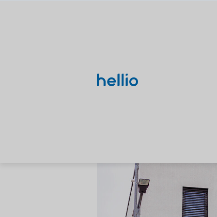
Conseils en énergie
Panneaux solaire
balcon d’un ap
Solaire
Marine Demay
Mis à jour l
Voir toutes nos solutions
Nos thématiques
Solutions diagnos
Recherches populaires
DPE/PPT
Études
DPE
PPPT
AMO
Rénovation énergétique
CEE
Le DPE et 