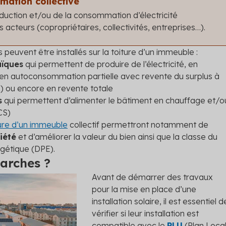
mation collective
duction et/ou de la consommation d’électricité
 acteurs (copropriétaires, collectivités, entreprises…).
peuvent être installés sur la toiture d’un immeuble :
ïques
qui permettent de produire de l’électricité, en
en autoconsommation partielle avec revente du surplus à
) ou encore en revente totale
s
qui permettent d’alimenter le bâtiment en chauffage et/o
CS)
ture d’un immeuble
collectif permettront notamment de
iété
et d’améliorer la valeur du bien ainsi que la classe du
gétique (DPE).
marches ?
Avant de démarrer des travaux
pour la mise en place d’une
installation solaire, il est essentiel d
vérifier si leur installation est
compatible avec le
PLU
(Plan Loca