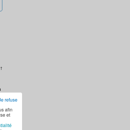
t
n
Je refuse
us afin
rd
yse et
tialité