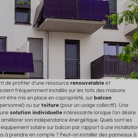
riétés en conformité
et évitez l’interdiction de lo
rgétique
Diagnostic technique gl
tre audit et définissez les
Assurez la pérennité de votr
scénarios de travaux
avec un diagnostic complet
 les solutions
t de profiter d’une ressource
renouvelable
et
ils soient fréquemment installés sur les toits des maisons
ent être mis en place en copropriété, sur
balcon
personnel) ou sur
toiture
(pour un usage collectif). Une
t une
solution individuelle
intéressante lorsque l’on désire
t améliorer son indépendance énergétique. Quels sont les
équipement solaire sur balcon par rapport à une installatio
ères à prendre en compte ? Peut-on installer des panneaux à