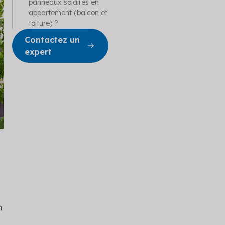
cation
panneaux solaires en
appartement (balcon et
toiture) ?
obal
e copropriété
Contactez un
 et adapté
expert
n