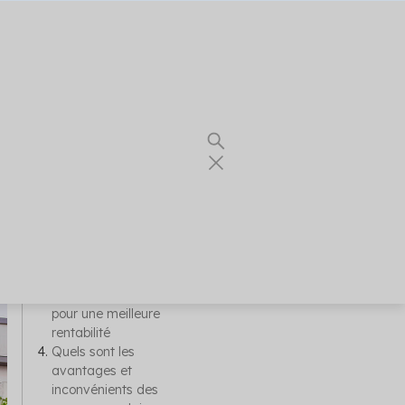
Sommaire
Où installer des
panneaux solaires en
appartement ?
Panneaux solaires sur
balcon d’appartement
Panneaux solaires sur
la toiture d’immeuble
pour une meilleure
rentabilité
Quels sont les
avantages et
re thermique
inconvénients des