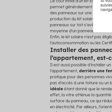
Si vou
Le coût initial d'un kit solaire e
suivie
permet généralement de rentabi
naviga
des panneaux sur une toiture (d
production du kit solaire est souv
panneaux sur toit s'avèrent
plus
moyenne d'un panneau solaire sur
Enfin, le kit solaire n'est pas él
l'autoconsommation ou les Certif
Installer des pannea
l’appartement, est-c
Il est aussi possible d’installer un 
l’appartement,
derrière une fe
pratique pour des personnes viv
pas d’accès à une toiture ou un 
idéale
étant donné que le rende
effet, la vitre atténue la quantit
surface du panneau, ce qui réduit
en électricité. Par ailleurs, l’ori