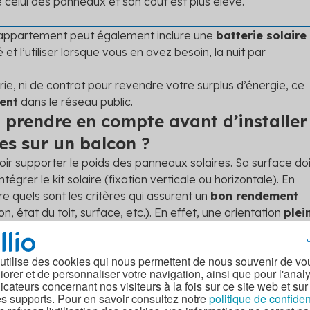
 celui des panneaux et son coût est plus élevé.
’appartement peut également inclure une
batterie solaire
 et l’utiliser lorsque vous en avez besoin, la nuit par
erie, ni de contrat pour revendre votre surplus d’énergie, ce
ment
dans le réseau public.
à prendre en compte avant d’installer
es sur un balcon ?
oir supporter le poids des panneaux solaires. Sa surface doi
grer le kit solaire (fixation verticale ou horizontale). En
re quels sont les critères qui assurent un
bon rendement
son, état du toit, surface, etc.). En effet, une orientation
plei
e inclinaison à
30°
font partie des critères qui augmentent
 utilise des cookies qui nous permettent de nous souvenir de vo
ires sur toiture, ceux sur balcon ne nécessitent pas l’acco
iorer et de personnaliser votre navigation, ainsi que pour l'anal
la mairie. Il faut cependant vérifier que l’équipement
dicateurs concernant nos visiteurs à la fois sur ce site web et sur
opriété
.
es supports. Pour en savoir consultez notre
politique de confiden