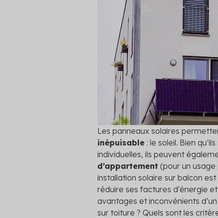
vos coprop
Travaux
Financement
Audit éne
Réalisez vo
Plateformes
meilleurs 
Fourniture d'énergie
Voir toutes
Les panneaux solaires permetten
inépuisable
: le soleil. Bien qu’
individuelles, ils peuvent égalem
d’appartement
(pour un usage 
installation solaire sur balcon es
réduire ses factures d'énergie e
avantages et inconvénients d’un 
sur toiture ? Quels sont les crit