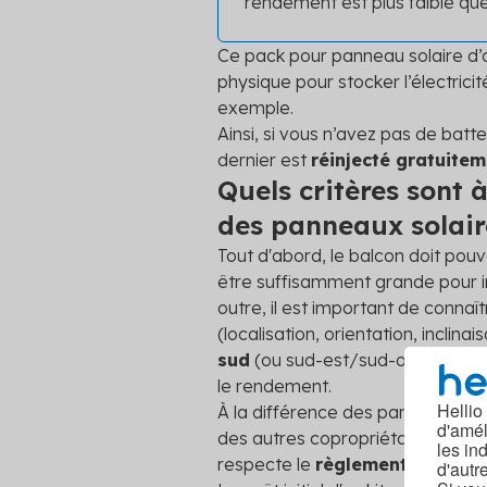
rendement est plus faible que
Ce pack pour panneau solaire d
physique pour stocker l’électricité
exemple.
Ainsi, si vous n’avez pas de batt
dernier est
réinjecté gratuite
Quels critères sont 
des panneaux solair
Tout d'abord, le balcon doit pouv
être suffisamment grande pour inté
outre, il est important de connaît
(localisation, orientation, inclinai
sud
(ou sud-est/sud-ouest) et un
le rendement.
Hellio
À la différence des panneaux sola
d'amél
des autres copropriétaires ni de 
les in
respecte le
règlement de copr
d'autr