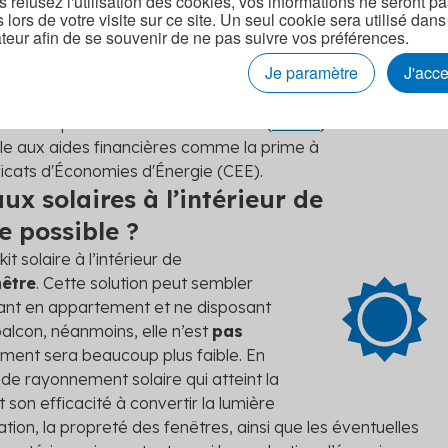
s refusez l'utilisation des cookies, vos informations ne seront p
st moins élevé que des panneaux solaires sur toit, ce qui
s lors de votre visite sur ce site. Un seul cookie sera utilisé dans
liser son achat en
5 ans
, contre 10 ans en moyenne pour
teur afin de se souvenir de ne pas suivre vos préférences.
'après
Ekwateur
). Toutefois, puisque la puissance de
Je paramètre
J'acc
ent inférieure (en raison d'une surface plus faible), les
 rentables à long terme
. En effet, la durée de vie
 le toit peut atteindre 30 à 40 ans (
Otovo
).
igible aux aides financières comme la prime à
icats d'Économies d'Énergie (CEE).
ux solaires à l’intérieur de
e possible ?
kit solaire à l’intérieur de
nêtre
. Cette solution peut sembler
ant en appartement et ne disposant
balcon, néanmoins, elle n’est
pas
ment sera beaucoup plus faible. En
é de rayonnement solaire qui atteint la
 son efficacité à convertir la lumière
entation, la propreté des fenêtres, ainsi que les éventuelles