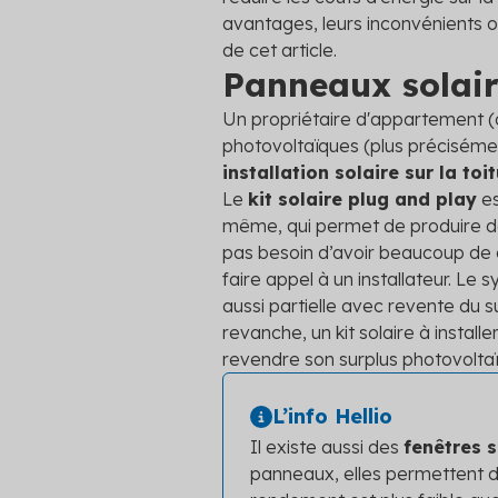
avantages, leurs inconvénients o
de cet article.
Panneaux solair
Un propriétaire d'appartement (o
photovoltaïques (plus précisémen
installation solaire sur la toi
Le
kit solaire plug and play
es
même, qui permet de produire de
pas besoin d’avoir beaucoup de 
faire appel à un installateur. Le
aussi partielle avec revente du s
revanche, un kit solaire à instal
revendre son surplus photovolta
L’info Hellio
Il existe aussi des
fenêtres s
panneaux, elles permettent de 