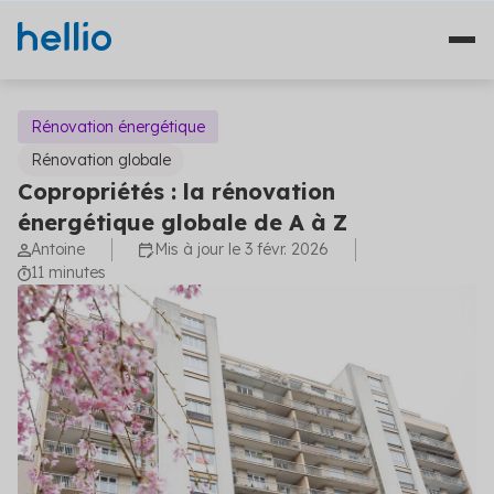
Rénovation énergétique
Rénovation globale
Copropriétés : la rénovation
Nos solutions
énergétique globale de A à Z
Antoine
Mis à jour le 3 févr. 2026
Études
Qui sommes-nous ?
11 minutes
Travaux
Témoignages
Financement
Ressources
Plateformes
Fourniture d'énergie
Blog
Solutions diagnostics (4)