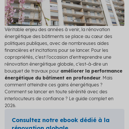
DPE/PPT
Contact
Le DPE et PPT sont obligatoires : mettez vos
copropriétés en conformité
Amélioration DPE
Véritable enjeu des années à venir, la rénovation
Quittez le statut de passoire thermique et évitez
énergétique des bâtiments se place au cœur des
l’interdiction de location
politiques publiques, avec de nombreuses aides
financières et incitations pour se lancer. Pour les
Audit énergétique
copropriétés, c’est l’occasion d’entreprendre une
Réalisez votre audit et définissez les meilleurs
rénovation énergétique globale, c’est-à-dire un
scénarios de travaux
bouquet de travaux pour
améliorer la performance
énergétique du bâtiment en profondeur
. Mais
Diagnostic technique global
comment atteindre ces gains énergétiques ?
Assurez la pérennité de votre copropriété avec un
Comment se lancer en toute sérénité avec des
diagnostic complet et adapté
interlocuteurs de confiance ? Le guide complet en
Voir toutes les solutions
2026.
Voir toutes nos solutions
Consultez notre ebook dédié à la
rénovation globale