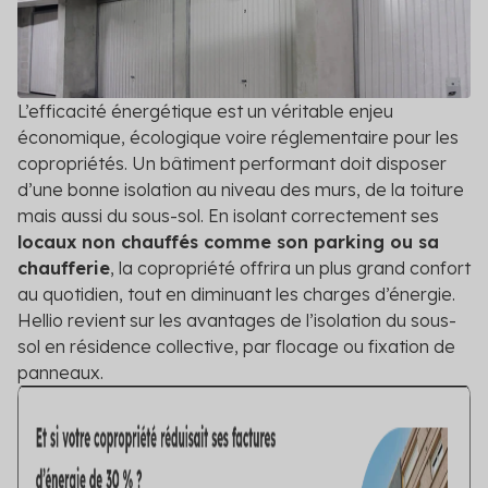
DPE/PPT
Contact
Le DPE et PPT sont obligatoires : mettez vos
copropriétés en conformité
Amélioration DPE
L’efficacité énergétique est un véritable enjeu
Quittez le statut de passoire thermique et évitez
économique, écologique voire réglementaire pour les
l’interdiction de location
copropriétés. Un bâtiment performant doit disposer
d’une bonne isolation au niveau des murs, de la toiture
Audit énergétique
mais aussi du sous-sol. En isolant correctement ses
Réalisez votre audit et définissez les meilleurs
locaux non chauffés comme son parking ou sa
scénarios de travaux
chaufferie
, la copropriété offrira un plus grand confort
au quotidien, tout en diminuant les charges d’énergie.
Diagnostic technique global
Hellio revient sur les avantages de l’isolation du sous-
Assurez la pérennité de votre copropriété avec un
sol en résidence collective, par flocage ou fixation de
diagnostic complet et adapté
panneaux.
Voir toutes les solutions
Voir toutes nos solutions