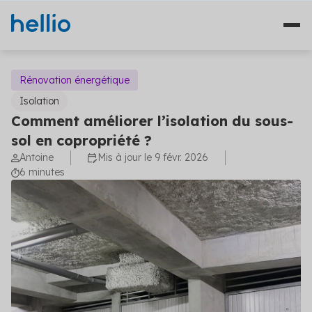
Rénovation énergétique
Isolation
Comment améliorer l’isolation du sous-
Nos solutions
sol en copropriété ?
Antoine
Mis à jour le 9 févr. 2026
Études
Qui sommes-nous ?
6 minutes
Travaux
Témoignages
Financement
Ressources
Plateformes
Fourniture d'énergie
Blog
Solutions diagnostics (4)