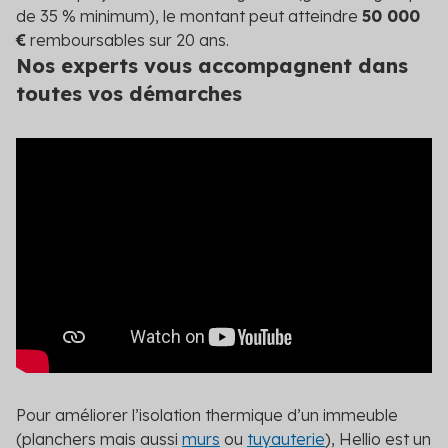
de 35 % minimum), le montant peut atteindre
50 000
€
remboursables sur 20 ans.
Nos experts vous accompagnent dans
toutes vos démarches
Pour améliorer l’isolation thermique d’un immeuble
(planchers mais aussi
murs
ou
tuyauterie
), Hellio est un