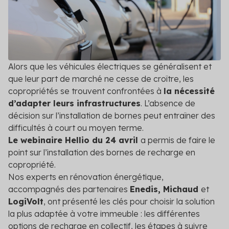
DPE/PPT
Contact
Le DPE et PPT sont obligatoires : mettez vos
copropriétés en conformité
Amélioration DPE
Quittez le statut de passoire thermique et évitez
Alors que les véhicules électriques se généralisent et
l’interdiction de location
que leur part de marché ne cesse de croître, les
copropriétés se trouvent confrontées à
la nécessité
Audit énergétique
d’adapter leurs infrastructures
. L’absence de
Réalisez votre audit et définissez les meilleurs
décision sur l’installation de bornes peut entraîner des
scénarios de travaux
difficultés à court ou moyen terme.
Le webinaire Hellio du 24 avril
a permis de faire le
Diagnostic technique global
point sur l’installation des bornes de recharge en
Assurez la pérennité de votre copropriété avec un
diagnostic complet et adapté
copropriété.
Nos experts en rénovation énergétique,
Voir toutes les solutions
accompagnés des partenaires
Enedis, Michaud
et
LogiVolt
, ont présenté les clés pour choisir la solution
Voir toutes nos solutions
la plus adaptée à votre immeuble : les différentes
options de recharge en collectif, les étapes à suivre