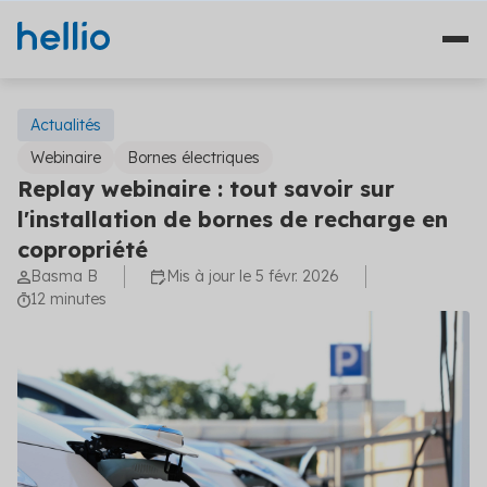
Actualités
Webinaire
Bornes électriques
Replay webinaire : tout savoir sur
Nos solutions
l'installation de bornes de recharge en
copropriété
Études
Qui sommes-nous ?
Basma B
Mis à jour le 5 févr. 2026
Travaux
12 minutes
Témoignages
Financement
Ressources
Plateformes
Fourniture d'énergie
Blog
Solutions diagnostics (4)