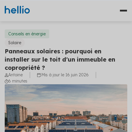
Conseils en énergie
Solaire
Panneaux solaires : pourquoi en
Nos solutions
installer sur le toit d'un immeuble en
copropriété ?
Études
Qui sommes-nous ?
Antoine
Mis à jour le 16 juin 2026
Travaux
6 minutes
Témoignages
Financement
Ressources
Plateformes
Fourniture d'énergie
Blog
Solutions diagnostics (4)