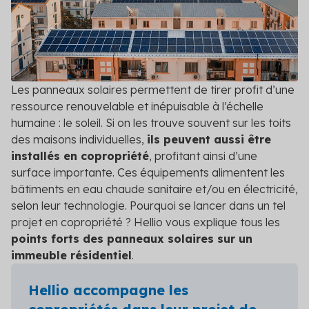
DPE/PPT
Contact
Le DPE et PPT sont obligatoires : mettez vos
copropriétés en conformité
Amélioration DPE
Quittez le statut de passoire thermique et évitez
Les panneaux solaires permettent de tirer profit d’une
l’interdiction de location
ressource renouvelable et inépuisable à l’échelle
humaine : le soleil. Si on les trouve souvent sur les toits
Audit énergétique
des maisons individuelles,
ils peuvent aussi être
Réalisez votre audit et définissez les meilleurs
installés en copropriété
, profitant ainsi d’une
scénarios de travaux
surface importante. Ces équipements alimentent les
bâtiments en eau chaude sanitaire et/ou en électricité,
Diagnostic technique global
selon leur technologie. Pourquoi se lancer dans un tel
Assurez la pérennité de votre copropriété avec un
diagnostic complet et adapté
projet en copropriété ? Hellio vous explique tous les
points forts des panneaux solaires sur un
Voir toutes les solutions
immeuble résidentiel
.
Voir toutes nos solutions
Hellio accompagne les