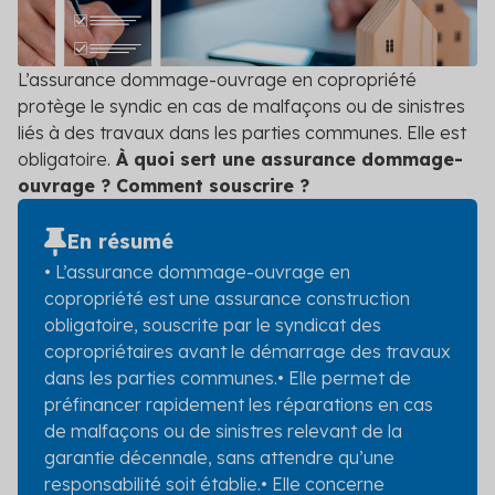
DPE/PPT
Contact
Le DPE et PPT sont obligatoires : mettez vos
copropriétés en conformité
L’assurance dommage-ouvrage en copropriété
protège le syndic en cas de malfaçons ou de sinistres
Amélioration DPE
Quittez le statut de passoire thermique et évitez
liés à des travaux dans les parties communes. Elle est
l’interdiction de location
obligatoire.
À quoi sert une assurance dommage-
ouvrage ? Comment souscrire ?
Audit énergétique
Réalisez votre audit et définissez les meilleurs
En résumé
scénarios de travaux
• L’assurance dommage-ouvrage en
copropriété est une assurance construction
Diagnostic technique global
obligatoire, souscrite par le syndicat des
Assurez la pérennité de votre copropriété avec un
copropriétaires avant le démarrage des travaux
diagnostic complet et adapté
dans les parties communes.
• Elle permet de
Voir toutes les solutions
préfinancer rapidement les réparations en cas
de malfaçons ou de sinistres relevant de la
Voir toutes nos solutions
garantie décennale, sans attendre qu’une
responsabilité soit établie.
• Elle concerne