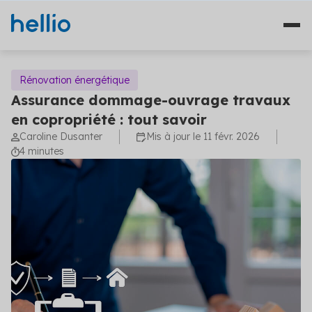
Rénovation énergétique
Assurance dommage-ouvrage travaux
en copropriété : tout savoir
Nos solutions
Caroline Dusanter
Mis à jour le 11 févr. 2026
4 minutes
Études
Qui sommes-nous ?
Travaux
Témoignages
Financement
Ressources
Plateformes
Fourniture d'énergie
Blog
Solutions diagnostics (4)