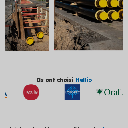
DPE/PPT
Contact
Le DPE et PPT sont obligatoires : mettez vos
copropriétés en conformité
Amélioration DPE
Quittez le statut de passoire thermique et évitez
l’interdiction de location
Audit énergétique
Réalisez votre audit et définissez les meilleurs
scénarios de travaux
Diagnostic technique global
Ils ont choisi
Hellio
Assurez la pérennité de votre copropriété avec un
diagnostic complet et adapté
Voir toutes les solutions
Voir toutes nos solutions