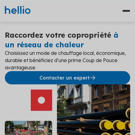
Raccordez votre copropriété
à
un réseau de chaleur
Choisissez un mode de chauffage
local
, économique,
Nos solutions
durable et bénéficiez d’une prime Coup de Pouce
avantageuse.
Études
Qui sommes-nous ?
Contacter un expert
Travaux
Témoignages
Financement
Ressources
Plateformes
Fourniture d'énergie
Blog
Solutions diagnostics (4)