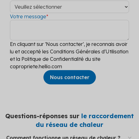
Votre message
*
En cliquant sur 'Nous contacter', je reconnais avoir
lu et accepté les Conditions Générales d'Utilisation
et la Politique de Confidentialité du site
copropriete.hellio.com
Questions-réponses sur
le raccordement
du réseau de chaleur
Le principe d’un réseau de chaleur est d’alimenter
Comment fonctionne un réseau de chaleur ?