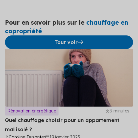
sanitaire.
Le raccordement à un réseau de chaleur alimenté par
des énergies renouvelables ou de récupération peut
doubler les primes CEE dans le cadre du
Coup de
Pour en savoir plus sur le
chauffage en
pouce Rénovation performante d'un bâtiment
copropriété
résidentiel collectif
.
3. MaPrimeRénov’ Copropriété
Tout voir
Les primes Coup de pouce sont cumulables avec
d'autres subventions telles que MaPrimeRénov’
Copropriétés, disponible depuis le 11 janvier 2021. Cette
aide s'applique aux travaux de rénovation globale
visant à
améliorer le confort et la performance
énergétique d'au moins 35 %
.
Rendez-vous sur notre blog
pour découvrir toutes
les aides disponibles
.
Rénovation énergétique
8 minutes
Quel chauffage choisir pour un appartement
mal isolé ?
Caroline Dusanter
19 janvier 2025