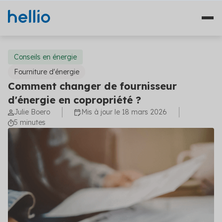
Conseils en énergie
Fourniture d'énergie
Comment changer de fournisseur
Nos solutions
d'énergie en copropriété ?
Julie Boero
Mis à jour le 18 mars 2026
Études
Qui sommes-nous ?
5 minutes
Travaux
Témoignages
Financement
Ressources
Plateformes
Fourniture d'énergie
Blog
Solutions diagnostics (4)