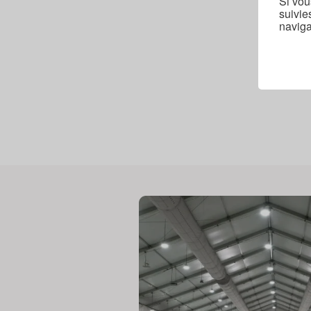
Si vou
suivie
Remplacement
naviga