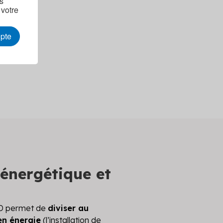
as
 votre
epte
énergétique et
ED permet de
diviser au
en énergie
(l’installation de