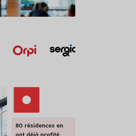
cation
obal
e copropriété
 et adapté
80 résidences en
ont déjà profité