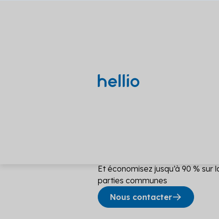
Installez de
LED
en copr
Et économisez jusqu’à 90 % sur l
Voir toutes nos solutions
parties communes
Nos thématiques
Solutions diagnos
Recherches populaires
Nous contacter
DPE/PPT
Études
DPE
PPPT
AMO
Rénovation énergétique
CEE
Le DPE et 