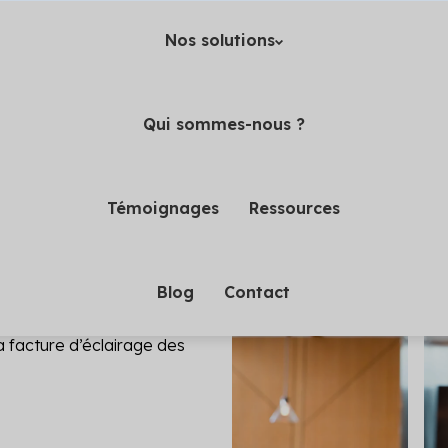
Nos solutions
Qui sommes-nous ?
Témoignages
Ressources
s lampes à
Blog
Contact
opriété
a facture d’éclairage des
tics (4)
Amélioration DPE
Borne de recharge
PPT sont obligatoires : mettez
Quittez le statut de passoi