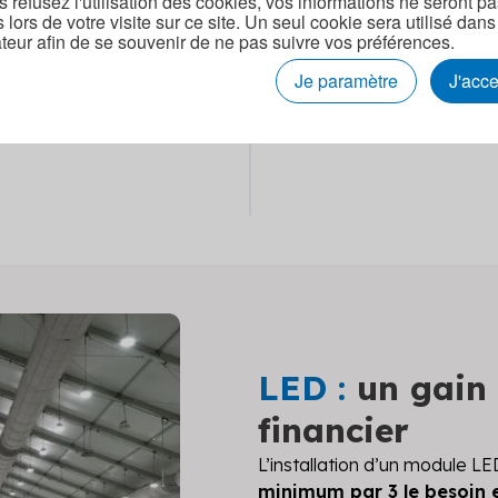
s refusez l'utilisation des cookies, vos informations ne seront p
s lors de votre visite sur ce site. Un seul cookie sera utilisé dans
 du luminaire en 20 mn
teur afin de se souvenir de ne pas suivre vos préférences.
Je paramètre
J'acc
LED :
un gain
financier
L’installation d’un module L
minimum par 3 le besoin 