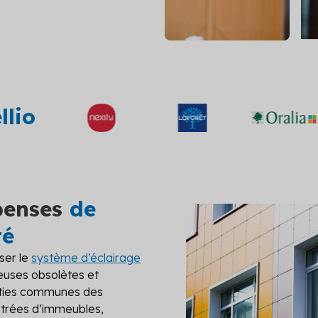
riétés en conformité
et évitez l’interdiction de lo
rgétique
Diagnostic technique gl
tre audit et définissez les
Assurez la pérennité de votr
scénarios de travaux
avec un diagnostic complet
 les solutions
llio
penses
de
té
ser le
système d’éclairage
euses obsolètes et
arties communes des
entrées d’immeubles,