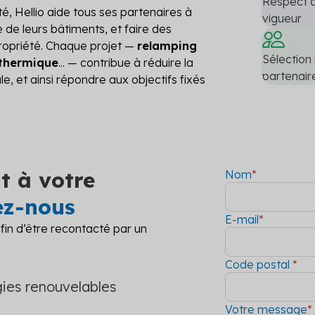
Respect 
é, Hellio aide tous ses partenaires à
vigueur
e de leurs bâtiments, et faire des
propriété. Chaque projet —
relamping
Sélection
 thermique
... — contribue à réduire la
partenair
, et ainsi répondre aux objectifs fixés
t à votre
Nom
*
ez-nous
E-mail
*
in d’être recontacté par un
Code postal
*
ies renouvelables
Votre message
*