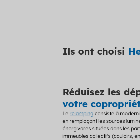
vos coprop
Travaux
Financement
Audit éne
Réalisez vo
Plateformes
meilleurs 
Fourniture d'énergie
Voir toutes
Ils ont choisi
He
Réduisez les dé
votre coproprié
Le
relamping
consiste à moderni
en remplaçant les sources lumin
énergivores situées dans les p
immeubles collectifs (couloirs, 