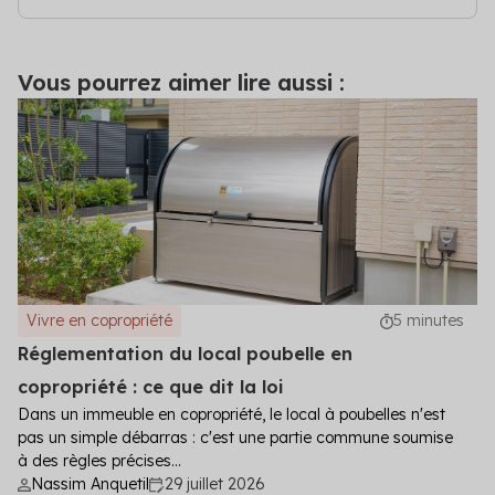
Qui paie la taxe foncière en cas de vente
d’un bien en copropriété ?
Vous pourrez aimer lire aussi :
Le propriétaire au 1
er
janvier reste redevable de la
taxe pour toute l’année. Un prorata peut toutefois
être prévu entre vendeur et acquéreur lors de la
vente.
Vivre en copropriété
5 minutes
Réglementation du local poubelle en
copropriété : ce que dit la loi
Dans un immeuble en copropriété, le local à poubelles n'est
pas un simple débarras : c'est une partie commune soumise
à des règles précises...
Nassim Anquetil
29 juillet 2026