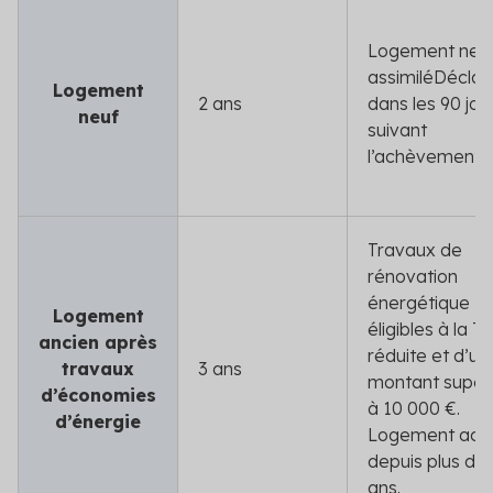
Logement neuf
assimilé
Déclar
Logement
2 ans
dans les 90 jou
neuf
suivant
l’achèvement
Travaux de
rénovation
énergétique
Logement
éligibles à la T
ancien après
réduite et d’un
travaux
3 ans
montant supér
d’économies
à 10 000 €.
d’énergie
Logement ach
depuis plus de
ans.