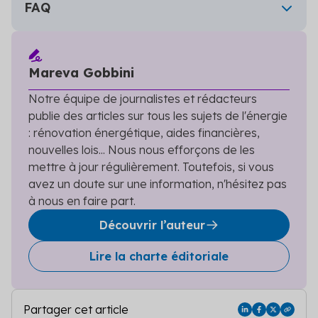
Faut-il payer une taxe foncière pour un
FAQ
parking en copropriété ?
Si le parking constitue un lot privatif (usage exclusif), il
est soumis à la taxe foncière. Son montant dépend de
Mareva Gobbini
sa valeur locative cadastrale.
Peut-on être exonéré de taxe foncière
Notre équipe de journalistes et rédacteurs
sur un immeuble neuf ?
publie des articles sur tous les sujets de l'énergie
: rénovation énergétique, aides financières,
Les logements neufs bénéficient en principe d’une
nouvelles lois... Nous nous efforçons de les
exonération pendant 2 ans après leur achèvement.
mettre à jour régulièrement. Toutefois, si vous
Cette exonération peut toutefois être modulée ou
avez un doute sur une information, n'hésitez pas
supprimée par certaines collectivités.
à nous en faire part.
Existe-t-il une exonération de taxe
foncière pour un logement vacant ?
Découvrir l’auteur
Une exonération est possible pour les logements
Lire la charte éditoriale
destinés à la location, si la vacance est involontaire,
dure au moins 3 mois et concerne l’ensemble du
logement. Elle doit être justifiée auprès de
Partager cet article
l’administration fiscale.