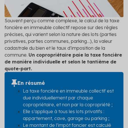
DPE/PPT
Contact
Le DPE et PPT sont obligatoires : mettez vos
copropriétés en conformité
Souvent perçu comme complexe, le calcul de la taxe
foncière en immeuble collectif repose sur des règles
Amélioration DPE
Quittez le statut de passoire thermique et évitez
précises, qui varient selon la nature des lots (parties
l’interdiction de location
privatives, parties communes, parking…), la valeur
cadastrale du bien et le taux d’imposition de la
Audit énergétique
commune.
Un copropriétaire paie la taxe foncière
Réalisez votre audit et définissez les meilleurs
de manière individuelle et selon le tantième de
scénarios de travaux
quote-part.
Diagnostic technique global
En résumé
Assurez la pérennité de votre copropriété avec un
La taxe foncière en immeuble collectif est
diagnostic complet et adapté
due individuellement par chaque
Voir toutes les solutions
copropriétaire, et non par la copropriété ;
Elle s’applique à tous les lots privatifs :
Voir toutes nos solutions
appartement, cave, garage ou parking ;
Le montant de l’impôt foncier est calculé