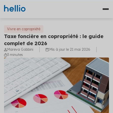
Vivre en copropriété
Taxe foncière en copropriété : le guide
complet de 2026
Nos solutions
Mareva Gobbini
Mis à jour le 21 mai 2026
3 minutes
Études
Qui sommes-nous ?
Travaux
Témoignages
Financement
Ressources
Plateformes
Fourniture d'énergie
Blog
Solutions diagnostics (4)